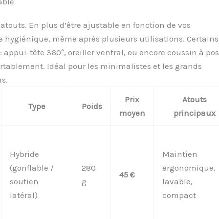
able
touts. En plus d’être ajustable en fonction de vos
ste hygiénique, même après plusieurs utilisations. Certains
appui-tête 360°, oreiller ventral, ou encore coussin à pos
fortablement. Idéal pour les minimalistes et les grands
ns.
Prix
Atouts
Type
Poids
moyen
principaux
Hybride
Maintien
(gonflable /
280
ergonomique,
45 €
soutien
g
lavable,
latéral)
compact