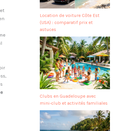
et
Location de voiture Côte Est
en
(USA) : comparatif prix et
astuces
rme
il
oir
ss,
us
le
Clubs en Guadeloupe avec
mini‑club et activités familiales