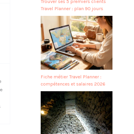
Trouver ses 5 premiers clients
Travel Planner : plan 90 jours
Fiche métier Travel Planner :
e
compétences et salaires 2026
e
s