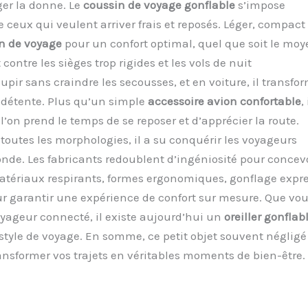
er la donne. Le
coussin de voyage gonflable
s’impose
eux qui veulent arriver frais et reposés. Léger, compact 
n de voyage
pour un confort optimal, quel que soit le moy
contre les sièges trop rigides et les vols de nuit
upir sans craindre les secousses, et en voiture, il transfo
e détente. Plus qu’un simple
accessoire avion confortable
, 
l’on prend le temps de se reposer et d’apprécier la route.
 toutes les morphologies, il a su conquérir les voyageurs
nde. Les fabricants redoublent d’ingéniosité pour concev
atériaux respirants, formes ergonomiques, gonflage expre
r garantir une expérience de confort sur mesure. Que vo
ageur connecté, il existe aujourd’hui un
oreiller gonflab
 style de voyage. En somme, ce petit objet souvent négligé
nsformer vos trajets en véritables moments de bien-être.