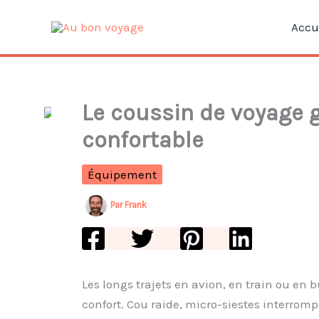
Aller
Accu
au
contenu
Le coussin de voyage go
confortable
Équipement
Par
Frank
Les longs trajets en avion, en train ou e
confort. Cou raide, micro-siestes interrom