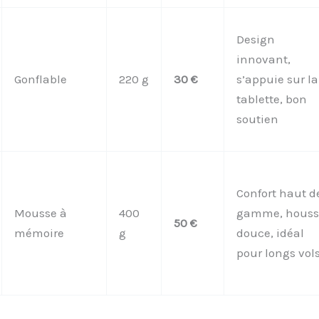
Design
innovant,
Gonflable
220 g
30 €
s’appuie sur la
tablette, bon
soutien
Confort haut d
Mousse à
400
gamme, houss
50 €
mémoire
g
douce, idéal
pour longs vol