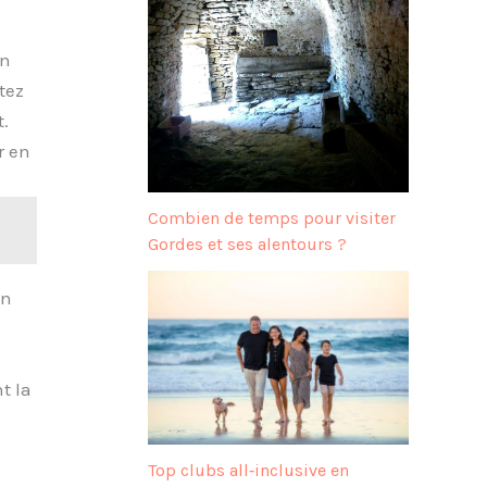
on
tez
.
r en
Combien de temps pour visiter
Gordes et ses alentours ?
un
n
t la
Top clubs all‑inclusive en