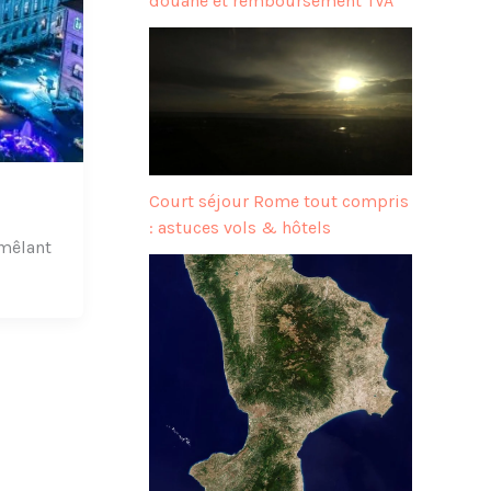
douane et remboursement TVA
Court séjour Rome tout compris
: astuces vols & hôtels
 mêlant