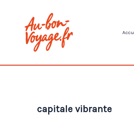
Aller
au
contenu
Accu
capitale vibrante