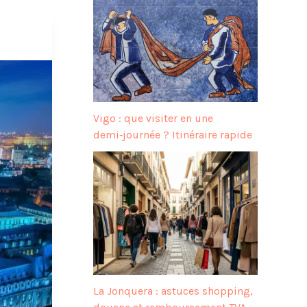
Vigo : que visiter en une
demi‑journée ? Itinéraire rapide
La Jonquera : astuces shopping,