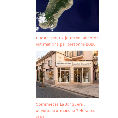
Budget pour 7 jours en Calabre :
estimations par personne 2026
Commerces La Jonquera :
ouverts le dimanche ? Horaires
2026