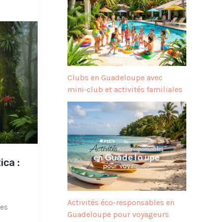
Clubs en Guadeloupe avec
mini‑club et activités familiales
ca :
Activités éco-responsables en
des
Guadeloupe pour voyageurs