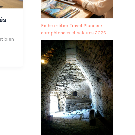
tés
Fiche métier Travel Planner :
compétences et salaires 2026
st bien