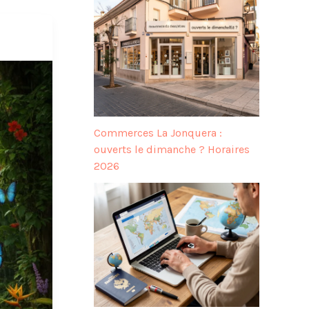
Commerces La Jonquera :
ouverts le dimanche ? Horaires
2026