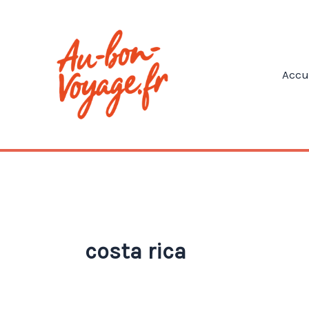
Aller
au
contenu
Accu
costa rica