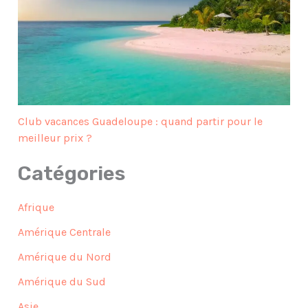
Club vacances Guadeloupe : quand partir pour le
meilleur prix ?
Catégories
Afrique
Amérique Centrale
Amérique du Nord
Amérique du Sud
Asie