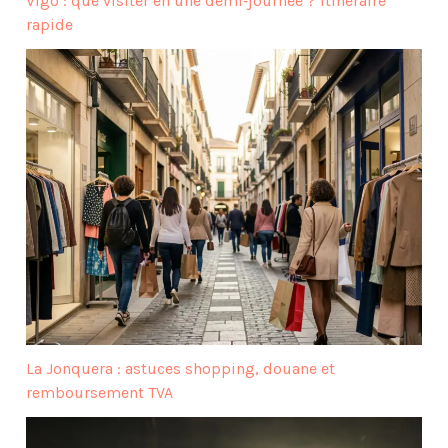
Vigo : que visiter en une demi‑journée ? Itinéraire
rapide
La Jonquera : astuces shopping, douane et
remboursement TVA