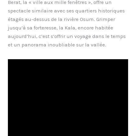
Berat, la « ville aux mille fenêtres », offre un
spectacle similaire avec ses quartiers historiques
étagés au-dessus de la rivière Osum. Grimper
jusqu’à sa forteresse, la Kala, encore habitée
aujourd’hui, c’est s’offrir un voyage dans le temps
et un panorama inoubliable sur la vallée.