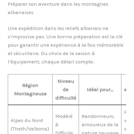
Préparer son aventure dans les montagnes
albanaises
Une expédition dans les reliefs albanais ne
s’improvise pas. Une bonne préparation est la clé
pour garantir une expérience à la fois mémorable
et sécuritaire. Du choix de la saison à
l’équipement, chaque détail compte.
Niveau
Région
de
Idéal pour…
emb
Montagneuse
difficulté
Pics
Modéré
Randonneurs,
Alpes du Nord
vall
à
amoureux de la
(Theth/Valbona)
verd
Difficile
nature sauvage