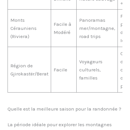
« Œi
Fala
Monts
Panoramas
Facile à
plo
Cérauniens
mer/montagne,
Modéré
dan
(Riviera)
road trips
Ion
Coll
Voyageurs
dou
Région de
Facile
culturels,
cita
Gjirokastër/Berat
familles
ott
per
Quelle est la meilleure saison pour la randonnée ?
La période idéale pour explorer les montagnes