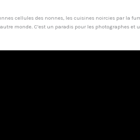
iennes cellules des nonnes, les cuisines noircies par la f
autre monde. C’est un paradis pour les photographes et 