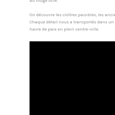
au rouge ocre.
On découvre les cloîtres paisibles, les anc
Chaque détail nous a transportés dans un 
havre de paix en plein centre-ville.