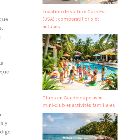
Location de voiture Côte Est
(USA) : comparatif prix et
ique
astuces
e.
t
La
 que
Clubs en Guadeloupe avec
mini‑club et activités familiales
n
s y
ndigo