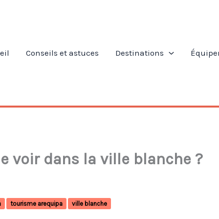
eil
Conseils et astuces
Destinations
Équipe
 voir dans la ville blanche ?
a
tourisme arequipa
ville blanche