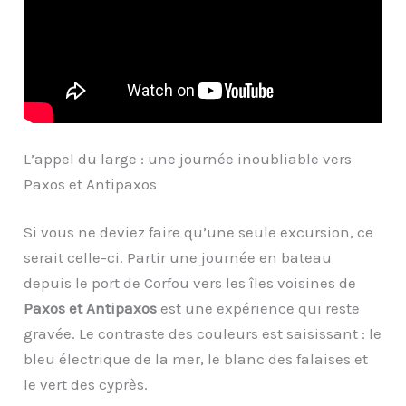
L’appel du large : une journée inoubliable vers
Paxos et Antipaxos
Si vous ne deviez faire qu’une seule excursion, ce
serait celle-ci. Partir une journée en bateau
depuis le port de Corfou vers les îles voisines de
Paxos et Antipaxos
est une expérience qui reste
gravée. Le contraste des couleurs est saisissant : le
bleu électrique de la mer, le blanc des falaises et
le vert des cyprès.