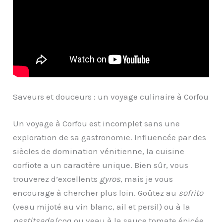
Saveurs et douceurs : un voyage culinaire à Corfou
Un voyage à Corfou est incomplet sans une
exploration de sa gastronomie. Influencée par des
siècles de domination vénitienne, la cuisine
corfiote a un caractère unique. Bien sûr, vous
trouverez d’excellents
gyros
, mais je vous
encourage à chercher plus loin. Goûtez au
sofrito
(veau mijoté au vin blanc, ail et persil) ou à la
pastitsada
(coq ou veau à la sauce tomate épicée,