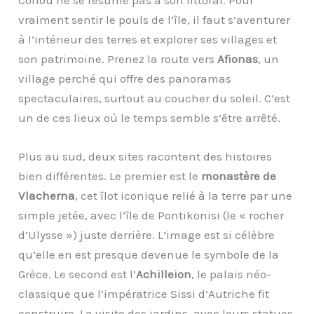
Corfou ne se résume pas à son littoral. Pour
vraiment sentir le pouls de l’île, il faut s’aventurer
à l’intérieur des terres et explorer ses villages et
son patrimoine. Prenez la route vers
Afionas
, un
village perché qui offre des panoramas
spectaculaires, surtout au coucher du soleil. C’est
un de ces lieux où le temps semble s’être arrêté.
Plus au sud, deux sites racontent des histoires
bien différentes. Le premier est le
monastère de
Vlacherna
, cet îlot iconique relié à la terre par une
simple jetée, avec l’île de Pontikonisi (le « rocher
d’Ulysse ») juste derrière. L’image est si célèbre
qu’elle en est presque devenue le symbole de la
Grèce. Le second est l’
Achilleion
, le palais néo-
classique que l’impératrice Sissi d’Autriche fit
construire. La visite des jardins, avec leurs statues