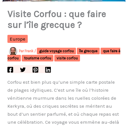
Visite Corfou : que faire
sur l’île grecque ?
Europe
Par
Frank
/
guide voyage corfou
île grecque
que faire à
corfou
tourisme corfou
visite corfou
Corfou est bien plus qu’une simple carte postale
de plages idylliques. C’est une île où l’histoire
vénitienne murmure dans les ruelles colorées de
Kerkyra, où des criques secrètes se méritent au
bout d’un sentier parfumé, et où chaque repas est
une célébration. Ce voyage vous emmène au-delà