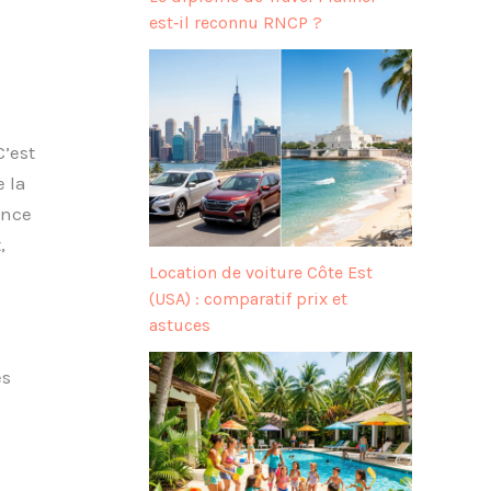
est‑il reconnu RNCP ?
’est
e la
ence
,
Location de voiture Côte Est
(USA) : comparatif prix et
astuces
es