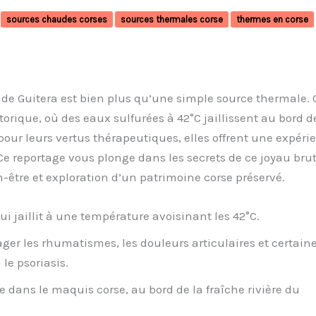
sources chaudes corses
sources thermales corse
thermes en corse
de Guitera est bien plus qu’une simple source thermale. C
torique, où des eaux sulfurées à 42°C jaillissent au bord d
pour leurs vertus thérapeutiques, elles offrent une expéri
Ce reportage vous plonge dans les secrets de ce joyau brut
en-être et exploration d’un patrimoine corse préservé.
i jaillit à une température avoisinant les 42°C.
ger les rhumatismes, les douleurs articulaires et certain
le psoriasis.
dans le maquis corse, au bord de la fraîche rivière du