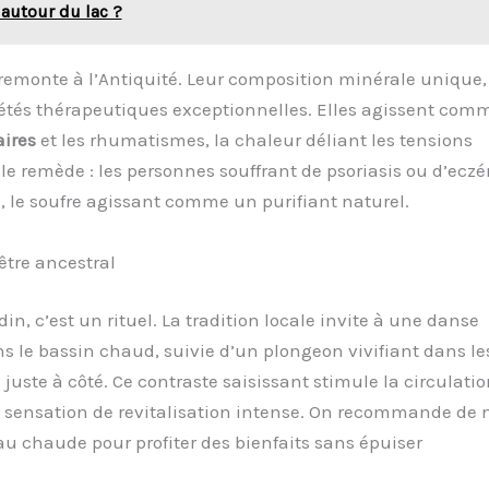
 autour du lac ?
 remonte à l’Antiquité. Leur composition minérale unique,
riétés thérapeutiques exceptionnelles. Elles agissent com
aires
et les rhumatismes, la chaleur déliant les tensions
ble remède : les personnes souffrant de psoriasis ou d’ecz
 le soufre agissant comme un purifiant naturel.
être ancestral
n, c’est un rituel. La tradition locale invite à une danse
 le bassin chaud, suivie d’un plongeon vivifiant dans le
juste à côté. Ce contraste saisissant stimule la circulatio
e sensation de revitalisation intense. On recommande de 
au chaude pour profiter des bienfaits sans épuiser