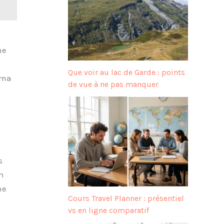
me
Que voir au lac de Garde : points
éma
de vue à ne pas manquer
s
n
ne
Cours Travel Planner : présentiel
vs en ligne comparatif