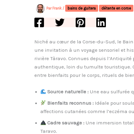
Par
Frank
/
bains de guitera
détente en corse
Niché au cœur de la Corse-du-Sud, le Bain 
une invitation à un voyage sensoriel et his
rivière Tàravo. Connues depuis l’Antiquité 
authentique, loin du tumulte touristique. 
entre bienfaits pour le corps, rituels de bi
Source naturelle :
Une eau sulfurée qu
Bienfaits reconnus :
Idéale pour soula
affections cutanées comme l’eczéma ou 
Cadre sauvage :
Une immersion totale 
Taravo.