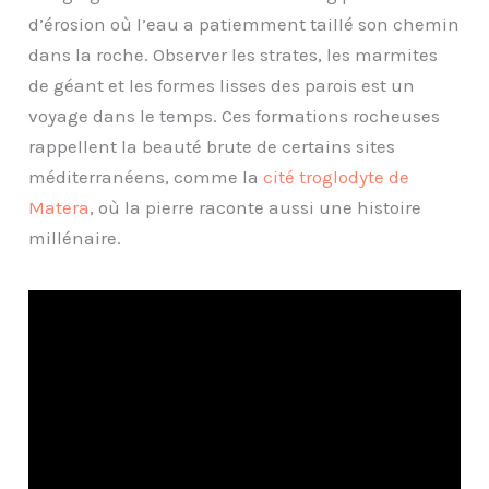
d’érosion où l’eau a patiemment taillé son chemin
dans la roche. Observer les strates, les marmites
de géant et les formes lisses des parois est un
voyage dans le temps. Ces formations rocheuses
rappellent la beauté brute de certains sites
méditerranéens, comme la
cité troglodyte de
Matera
, où la pierre raconte aussi une histoire
millénaire.