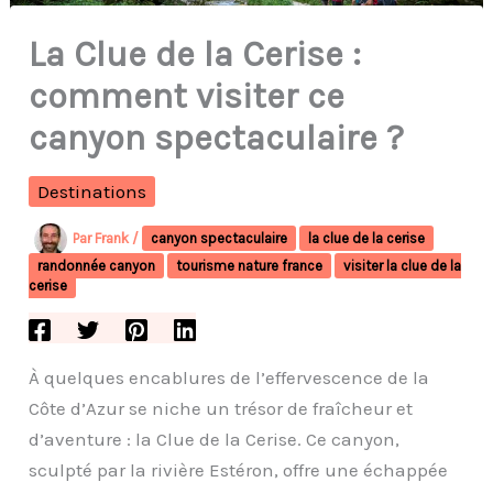
La Clue de la Cerise :
comment visiter ce
canyon spectaculaire ?
Destinations
Par
Frank
/
canyon spectaculaire
la clue de la cerise
randonnée canyon
tourisme nature france
visiter la clue de la
cerise
À quelques encablures de l’effervescence de la
Côte d’Azur se niche un trésor de fraîcheur et
d’aventure : la Clue de la Cerise. Ce canyon,
sculpté par la rivière Estéron, offre une échappée