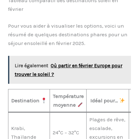
Tableau comparatif des destinations soleil en
février
Pour vous aider à visualiser les options, voici un
résumé de quelques destinations phares pour un
séjour ensoleillé en février 2025.
Lire également
Où partir en février Europe pour
trouver le soleil ?
Température
Bu
Destination
Idéal pour…
moyenne
Plages de rêve,
Krabi,
escalade,
24°C – 32°C
€€
Thaïlande
excursions en