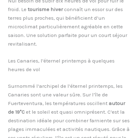
Nul besoin de subir dix heures de vol pour fuir le
froid. Le
tourisme hiver
connaît un essor sur des
terres plus proches, qui bénéficient d’un
microclimat particulièrement agréable en cette
saison. Une solution parfaite pour un court séjour
revitalisant.
Les Canaries, l’éternel printemps à quelques
heures de vol
Surnommé l’archipel de l’éternel printemps, les
Canaries sont une valeur sûre. Sur l’île de
Fuerteventura, les températures oscillent
autour
de 19°C
et le soleil est quasi omniprésent. C’est la
destination idéale pour combiner farniente sur ses
plages immaculées et activités nautiques. Grâce à
ses vents réguliers, l’île est un spot réputé pour le