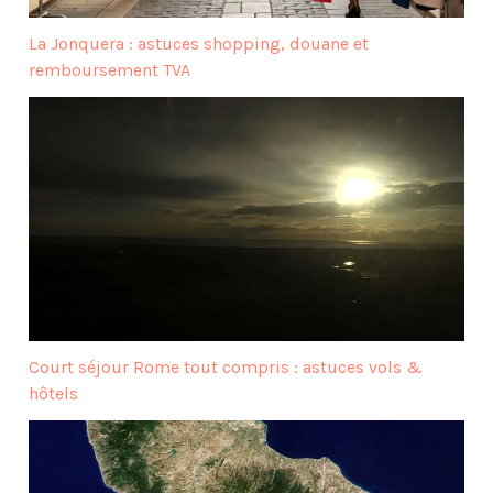
La Jonquera : astuces shopping, douane et
remboursement TVA
Court séjour Rome tout compris : astuces vols &
hôtels