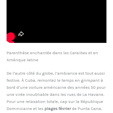
Parenthèse enchantée dans les Caraïbes et en
Amérique latine
De l’autre côté du globe, l’ambiance est tout aussi
festive. À Cuba, remontez le temps en grimpant à
bord d’une voiture américaine des années 50 pour
une virée inoubliable dans les rues de La Havane.
Pour une relaxation totale, cap sur la République
Dominicaine et les
plages février
de Punta Cana,