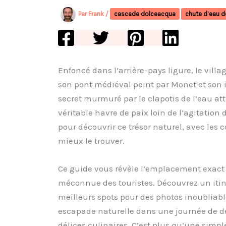
Par
Frank
/
cascade dolceacqua
chute d’eau 
Enfoncé dans l’arrière-pays ligure, le vill
son pont médiéval peint par Monet et son 
secret murmuré par le clapotis de l’eau at
véritable havre de paix loin de l’agitatio
pour découvrir ce trésor naturel, avec les c
mieux le trouver.
Ce guide vous révèle l’emplacement exact 
méconnue des touristes. Découvrez un itinér
meilleurs spots pour des photos inoubliab
escapade naturelle dans une journée de d
délices culinaires. C’est plus qu’une simp