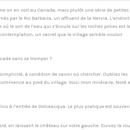
e on en voit au Canada, mais plutôt une série de petites
és par le Rio Barbaira, un affluent de la Nervia. L’endroit
 où le son de l’eau qui s’écoule sur les roches polies est l
a contemplation, un secret que le village semble vouloir
ascade sans se tromper ?
 simplicité, à condition de savoir où chercher. Oubliez les
ommence au pied du village. Voici mon itinéraire, testé e
ics à l’entrée de Dolceacqua. Le plus pratique est souven
ord, en laissant le château sur votre gauche. Suivez la ro