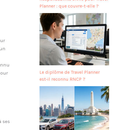
Planner : que couvre-t-elle ?
our
 un
connu
Le diplôme de Travel Planner
pour
est‑il reconnu RNCP ?
à ses