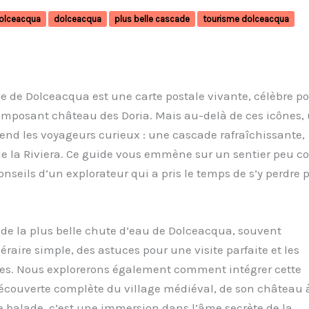
dolceacqua
dolceacqua
plus belle cascade
tourisme dolceacqua
age de Dolceacqua est une carte postale vivante, célèbre p
imposant château des Doria. Mais au-delà de ces icônes,
tend les voyageurs curieux : une cascade rafraîchissante,
n de la Riviera. Ce guide vous emmène sur un sentier peu 
onseils d’un explorateur qui a pris le temps de s’y perdre 
de la plus belle chute d’eau de Dolceacqua, souvent
aire simple, des astuces pour une visite parfaite et les
les. Nous explorerons également comment intégrer cette
écouverte complète du village médiéval, de son château 
le balade, c’est une immersion dans l’âme secrète de la