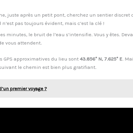
, juste après un petit pont, cherchez un sentier discret 
Il n’est pas toujours évident, mais c’est la clé !
 minutes, le bruit de l’eau s’intensifie. Vous y êtes. Dev
ade vous attendent.
es GPS approximatives du lieu sont
43.856° N, 7.625° E
. Mai
suivant le chemin est bien plus gratifiant.
 d’un premier voyage ?