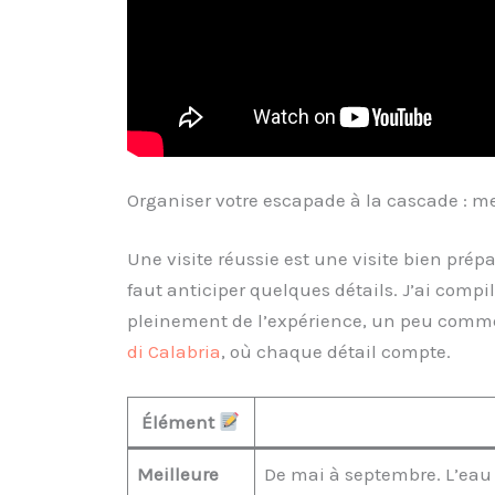
Organiser votre escapade à la cascade : me
Une visite réussie est une visite bien prépa
faut anticiper quelques détails. J’ai compil
pleinement de l’expérience, un peu comme
di Calabria
, où chaque détail compte.
Élément
Meilleure
De mai à septembre. L’eau 