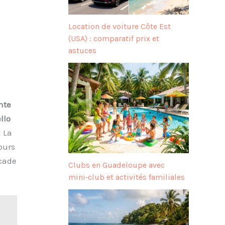
Location de voiture Côte Est
(USA) : comparatif prix et
astuces
nte
llo
« La
ours
scade
Clubs en Guadeloupe avec
mini‑club et activités familiales