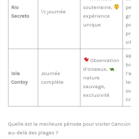
Rio
souterraine,
petit
½ journée
Secreto
expérience
grou
unique
pour
prése
site.
Réser
Observation
bien 
d’oiseaux,
Isla
Journée
l’ava
nature
Contoy
complète
les p
sauvage,
sont 
exclusivité
limit
Quelle est la meilleure période pour visiter Cancún
au-delà des plages ?