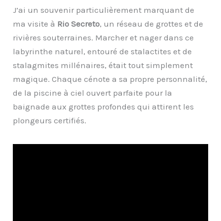
J’ai un souvenir particulièrement marquant de
ma visite à
Rio Secreto
, un réseau de grottes et de
rivières souterraines. Marcher et nager dans ce
labyrinthe naturel, entouré de stalactites et de
stalagmites millénaires, était tout simplement
magique. Chaque cénote a sa propre personnalité,
de la piscine à ciel ouvert parfaite pour la
baignade aux grottes profondes qui attirent les
plongeurs certifiés.