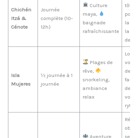
Culture
tôt l
Chichén
Journée
maya,
pour 
Itzá &
complète (10-
baignade
la fou
Cénote
12h)
rafraîchissante
la ch
de mi
Loue
Plages de
voitu
rêve,
de go
Isla
½ journée à 1
snorkeling,
faire 
Mujeres
journée
ambiance
de l’î
relax
votre
rythm
Réser
oblig
Aventure
se fai