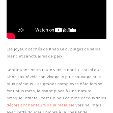
Les joyaux cachés de Khao Lak : plages de sable
blanc et sanctuaires de paix
Continuons notre route vers le nord. C’est ici que
Khao Lak révèle son visage le plus sauvage et le
plus précieux. Les grands complexes hôteliers se
font plus rares, laissant place à une nature
presque intacte. C’est un peu comme découvrir les
décors enchanteurs de la Malaisie
voisine, mais
avec cette douceur propre à la Thaïlande.