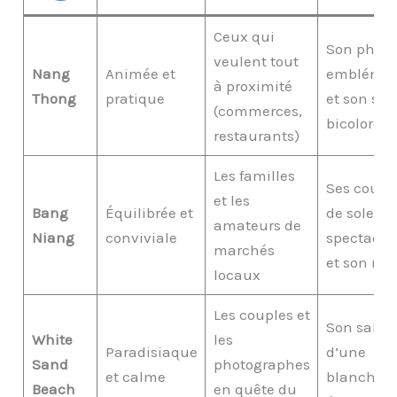
Ceux qui
Son phare
veulent tout
Nang
Animée et
emblémat
à proximité
Thong
pratique
et son sab
(commerces,
bicolore.
restaurants)
Les familles
Ses couch
et les
Bang
Équilibrée et
de soleil
amateurs de
Niang
conviviale
spectacul
marchés
et son ma
locaux
Les couples et
Son sable
White
les
Paradisiaque
d’une
Sand
photographes
et calme
blancheu
Beach
en quête du