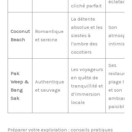
éclatante.
cliché parfait
La détente
absolue et les
Son
Coconut
Romantique
siestes à
atmosphè
Beach
et sereine
l’ombre des
intimiste.
cocotiers
Ses
Les voyageurs
Pak
restauran
en quête de
Weep &
Authentique
plage loc
tranquillité et
Bang
et sauvage
et son
d’immersion
Sak
ambiance
locale
paisible.
Préparer votre exploration : conseils pratiques