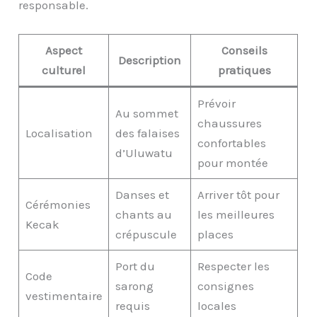
responsable.
Aspect
Conseils
Description
culturel
pratiques
Prévoir
Au sommet
chaussures
Localisation
des falaises
confortables
d’Uluwatu
pour montée
Danses et
Arriver tôt pour
Cérémonies
chants au
les meilleures
Kecak
crépuscule
places
Port du
Respecter les
Code
sarong
consignes
vestimentaire
requis
locales