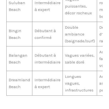
Suluban
Intermédiaire
roch
puissantes,
Beach
à expert
maré
décor rocheux
bass
Double
Desc
Bingin
Débutant à
ambiance
d’esc
Beach
confirmé
(baignade/surf)
raide
Accè
Balangan
Débutant à
Vagues variées,
facil
Beach
intermédiaire
sable doré
voitu
Longues
Accè
Dreamland
Intermédiaire
vagues,
aisé,
Beach
à expert
infrastructures
park