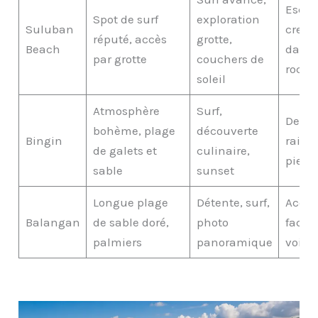
Escal
Spot de surf
exploration
Suluban
creus
réputé, accès
grotte,
Beach
dans 
par grotte
couchers de
roche
soleil
Atmosphère
Surf,
Desce
bohème, plage
découverte
Bingin
raide 
de galets et
culinaire,
pied
sable
sunset
Longue plage
Détente, surf,
Accès
Balangan
de sable doré,
photo
facile
palmiers
panoramique
voitu