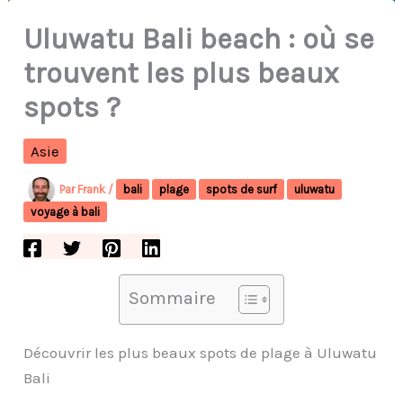
Uluwatu Bali beach : où se
trouvent les plus beaux
spots ?
Asie
Par
Frank
/
bali
plage
spots de surf
uluwatu
voyage à bali
Sommaire
Découvrir les plus beaux spots de plage à Uluwatu
Bali