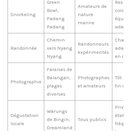
Green
Respect
Amateurs de
Bowl,
coraux
Snorkeling
nature
Padang
équip
marine
Padang
adapté
Chemin
Chauss
Randonneurs
Randonnée
vers Nyang
adapté
expérimentés
Nyang
en qua
Falaises de
Balangan,
Photographes
Tôt ma
Photographie
plages
et amateurs
fin de 
diverses
Privilé
Warungs
Dégustation
établi
de Bingin,
Tous publics
locale
fréque
Dreamland