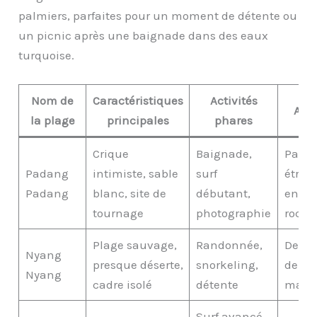
palmiers, parfaites pour un moment de détente ou
un picnic après une baignade dans des eaux
turquoise.
Nom de
Caractéristiques
Activités
Acc
la plage
principales
phares
Crique
Baignade,
Pass
Padang
intimiste, sable
surf
étroit
Padang
blanc, site de
débutant,
entre
tournage
photographie
roche
Plage sauvage,
Randonnée,
Desce
Nyang
presque déserte,
snorkeling,
de 56
Nyang
cadre isolé
détente
marc
Surf avancé,