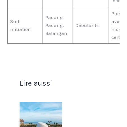
locaux
Prendr
Padang
Surf
avec
Padang,
Débutants
initiation
monite
Balangan
certifié
Lire aussi