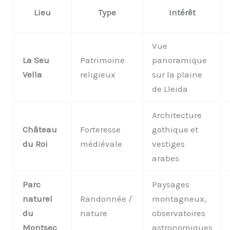
Lieu
Type
Intérêt
Vue
La Seu
Patrimoine
panoramique
Vella
religieux
sur la plaine
de Lleida
Architecture
Château
Forteresse
gothique et
du Roi
médiévale
vestiges
arabes
Parc
Paysages
naturel
Randonnée /
montagneux,
du
nature
observatoires
Montsec
astronomiques