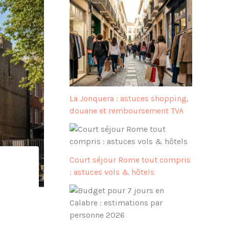
La Jonquera : astuces shopping,
douane et remboursement TVA
Court séjour Rome tout compris
: astuces vols & hôtels