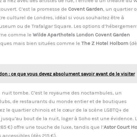
z à nez avec des artistes de rue, l’entrée d’un théâtre du 
ouvert. C’est la promesse de
Covent Garden
, un quartier 
re culturel de Londres, idéal si vous souhaitez être à
seum ou de Trafalgar Square. Les options d’hébergement
derne comme le
Wilde Aparthotels London Covent Garden
miques mais bien situées comme le
The Z Hotel Holborn
(dè
don : ce que vous devez absolument savoir avant de le visiter
la nuit tombe. C’est le royaume des noctambules, un
 clubs, de restaurants du monde entier et de boutiques
ez le quartier chinois et le cœur de la scène LGBTQ+ de
e jusqu’au bout de la nuit, loger à Soho est une évidence. 
85 €) offre une touche de luxe, tandis que l’
Astor Court Ho
 accessibles (dès 215 €).