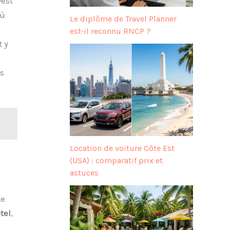
West
où
Le diplôme de Travel Planner
est‑il reconnu RNCP ?
 y
s
Location de voiture Côte Est
(USA) : comparatif prix et
astuces
Le
tel
,