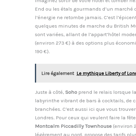
Imaginez sortir de votre hôtel et tomber ne
End ou les étals gourmands d’un marché c
l’énergie ne retombe jamais. C’est l’épicent
quelques minutes de marche du British Mu
sont variées, allant de l’appart’hôtel mo
(environ 273 €) à des options plus écono
190 €).
Lire également
Le mythique Liberty of Lon
Juste à côté,
Soho
prend le relais lorsque 
labyrinthe vibrant de bars à cocktails, de
branchées. C’est aussi ici que vous trouver
Londres. Pour ceux qui veulent faire la fêt
Montcalm Piccadilly Townhouse
(environ 2
légèrement au nord, propose des tarifs plus