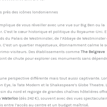
s près des icônes londoniennes
 implique de vous réveiller avec une vue sur Big Ben ou la
er. C’est le cœur historique et politique du Royaume-Uni. 
ieds du Palais de Westminster, de l’Abbaye de Westminster 
 C’est un quartier majestueux, étonnamment calme le so
s primo-visiteurs. Des établissements comme
The Belgrave
 point de chute pour explorer ces monuments sans dépend
 une perspective différente mais tout aussi captivante. Lo
n Eye, la Tate Modern et le Shakespeare’s Globe Theatre. 
sin du nord et regorge de grandes chaînes hôtelières offr
 Waterloo
(dès 242 €), souvent avec des vues spectaculair
 entre l’accès au centre et un budget maîtrisé.