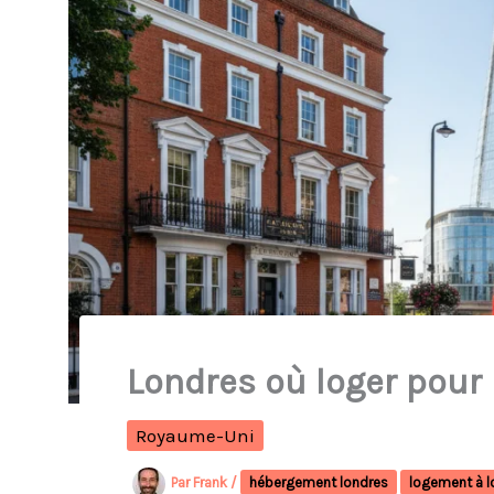
Londres où loger pour 
Royaume-Uni
Par
Frank
/
hébergement londres
logement à l