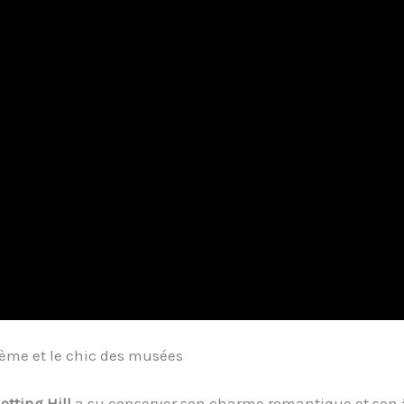
hème et le chic des musées
otting Hill
a su conserver son charme romantique et son