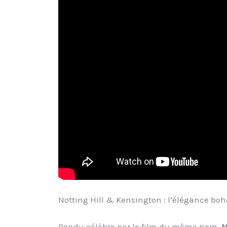
Notting Hill & Kensington : l’élégance bo
Rendu célèbre par le film du même nom,
N