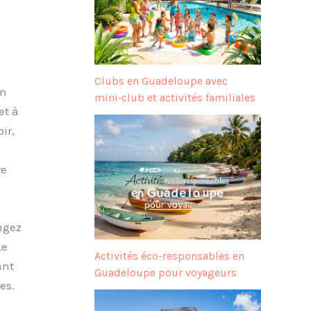
Clubs en Guadeloupe avec
En
mini‑club et activités familiales
et à
ir,
re
ngez
Le
Activités éco-responsables en
ant
Guadeloupe pour voyageurs
es.