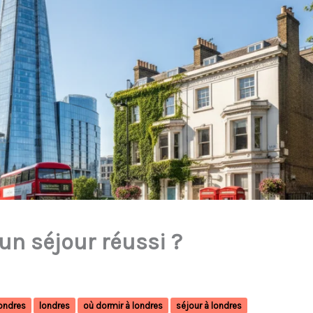
un séjour réussi ?
ondres
londres
où dormir à londres
séjour à londres