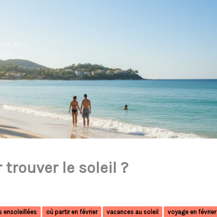
 trouver le soleil ?
 ensoleillées
où partir en février
vacances au soleil
voyage en février