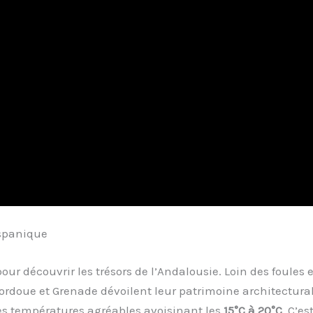
hispanique
our découvrir les trésors de l’Andalousie. Loin des foules e
 Cordoue et Grenade dévoilent leur patrimoine architectura
es températures agréables avoisinant les
15°C à 20°C
. C’es