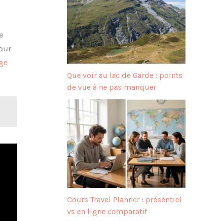
e
our
ge
Que voir au lac de Garde : points
de vue à ne pas manquer
Cours Travel Planner : présentiel
vs en ligne comparatif