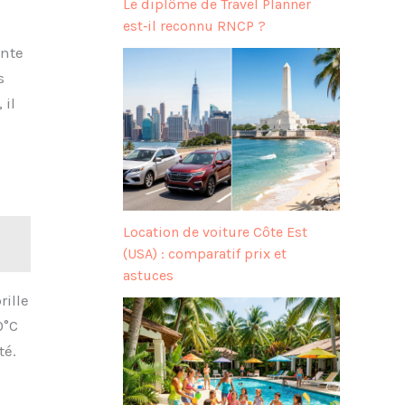
Le diplôme de Travel Planner
est‑il reconnu RNCP ?
ante
s
 il
Location de voiture Côte Est
(USA) : comparatif prix et
astuces
rille
0°C
té.