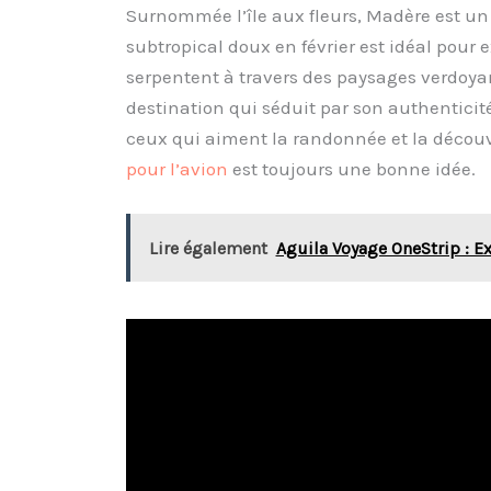
Surnommée l’île aux fleurs, Madère est un
subtropical doux en février est idéal pour 
serpentent à travers des paysages verdoyant
destination qui séduit par son authenticit
ceux qui aiment la randonnée et la découve
pour l’avion
est toujours une bonne idée.
Lire également
Aguila Voyage OneStrip : E