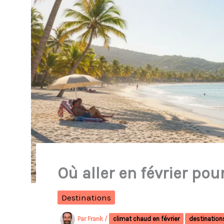
Où aller en février pour
Destinations
Par
Frank
/
climat chaud en février
destinations