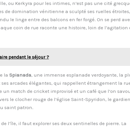
lle, ou Kerkyra pour les intimes, n’est pas une cité grecqu
s de domination vénitienne a sculpté ses ruelles étroites
du le linge entre des balcons en fer forgé. On se perd av
aque coin de rue raconte une histoire, loin de l’agitation
aire pendant le séjour ?
te la
Spianada
, une immense esplanade verdoyante, la pl
 ses arcades élégantes, qui rappellent étrangement la ru
entre un match de cricket improvisé et un café que l’on savo
vers le clocher rouge de l’église Saint-Spyridon, le gardie
du saint patron.
l’île, il faut explorer ses deux sentinelles de pierre. La