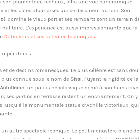
ur son promontoire rocheux, offre une vue panoramique
 et les côtes albanaises qui se dessinent au loin. Son
io)
, domine le vieux port et ses remparts sont un terrain d
 militaire. L’expérience est aussi impressionnante que la
me
Dubrovnik et ses activités historiques
.
t impératrices
 et de destins romanesques. Le plus célèbre est sans dou
e, plus connue sous le nom de
Sissi
. Fuyant la rigidité de la
Achilleion
, un palais néoclassique dédié à son héros favor
ion, ses jardins en terrasse restent un enchantement. On y
 jusqu’à la monumentale statue d’Achille victorieux, qui
nante.
re un autre spectacle iconique. Le petit monastère blanc d