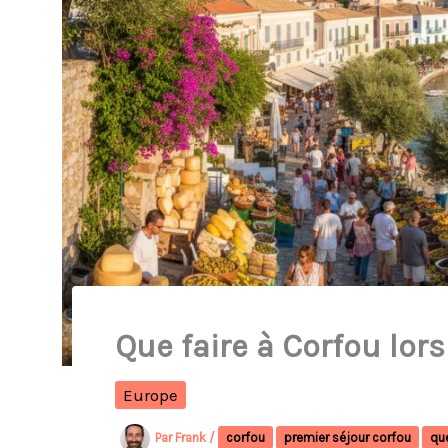
Que faire à Corfou lors
Europe
Par
Frank
/
corfou
premier séjour corfou
que