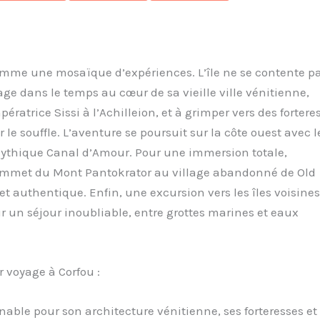
comme une mosaïque d’expériences. L’île ne se contente p
age dans le temps au cœur de sa vieille ville vénitienne,
pératrice Sissi à l’Achilleion, et à grimper vers des fortere
e souffle. L’aventure se poursuit sur la côte ouest avec l
 mythique Canal d’Amour. Pour une immersion totale,
u sommet du Mont Pantokrator au village abandonné de Old
et authentique. Enfin, une excursion vers les îles voisines
r un séjour inoubliable, entre grottes marines et eaux
r voyage à Corfou :
able pour son architecture vénitienne, ses forteresses et