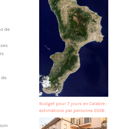
as de
sses
es
 de
Budget pour 7 jours en Calabre :
estimations par personne 2026
 son