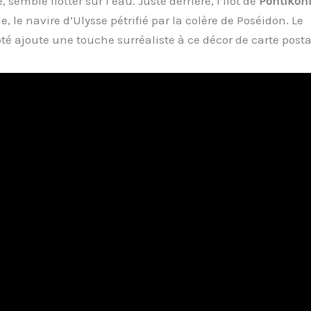
, semble flotter sur l’eau. Juste derrière, l’îlot de
Pontikoni
nde, le navire d’Ulysse pétrifié par la colère de Poséidon. Le
ôté ajoute une touche surréaliste à ce décor de carte posta