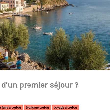
 d’un premier séjour ?
 faire à corfou
tourisme corfou
voyage à corfou