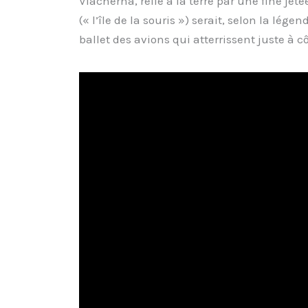
Vlacherna, relié à la terre par une fine jetée
(« l’île de la souris ») serait, selon la lége
ballet des avions qui atterrissent juste à c