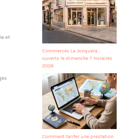
da et
Commerces La Jonquera :
ouverts le dimanche ? Horaires
2026
ges
Comment tarifer une prestation