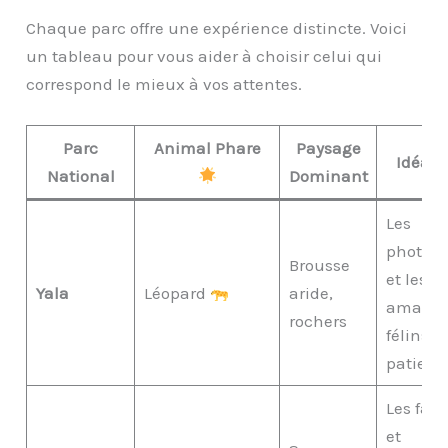
Chaque parc offre une expérience distincte. Voici
un tableau pour vous aider à choisir celui qui
correspond le mieux à vos attentes.
Parc
Animal Phare
Paysage
Idéal 
National
Dominant
Les
photog
Brousse
et les
Yala
Léopard
aride,
amateu
rochers
félins
patient
Les fami
et