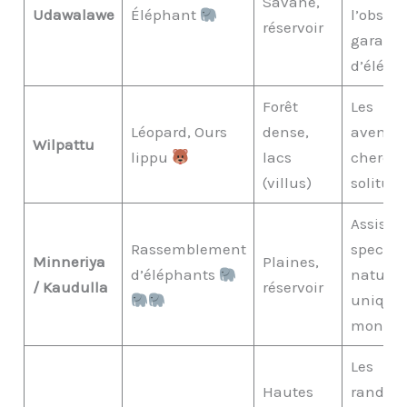
Savane,
Udawalawe
Éléphant
l’observ
réservoir
garanti
d’éléph
Forêt
Les
Léopard, Ours
dense,
aventur
Wilpattu
lippu
lacs
chercha
(villus)
solitud
Assister
Rassemblement
spectac
Minneriya
Plaines,
d’éléphants
naturel
/ Kaudulla
réservoir
unique
monde
Les
Hautes
randon