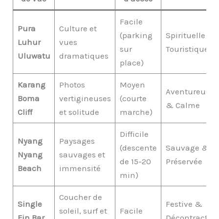
Facile
Pura
Culture et
(parking
Spirituelle &
Luhur
vues
sur
Touristique
Uluwatu
dramatiques
place)
Karang
Photos
Moyen
Aventureuse
Boma
vertigineuses
(courte
& Calme
Cliff
et solitude
marche)
Difficile
Nyang
Paysages
(descente
Sauvage &
Nyang
sauvages et
de 15-20
Préservée
Beach
immensité
min)
Coucher de
Single
Festive &
soleil, surf et
Facile
Fin Bar
Décontractée