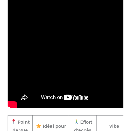
Point
Effort
Idéal pour
vibe
de vue
d’accès