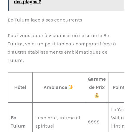
des plages ?
Be Tulum face à ses concurrents
Pour vous aider à visualiser où se situe le Be
Tulum, voici un petit tableau comparatif face à
d’autres établissements emblématiques de
Tulum.
Gamme
Hôtel
Ambiance
de Prix
Point Fo
Le Yäan
Be
Luxe brut, intime et
Wellness
€€€€
Tulum
spirituel
l’intimit