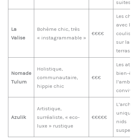
suites
Les cha
avec lit
La
Bohème chic, très
€€€€
coulissa
Valise
« instagrammable »
sur la
terrasse
Les ateli
Holistique,
Nomade
bien-être
communautaire,
€€€
Tulum
l’ambian
hippie chic
convivia
L’archite
Artistique,
unique et
Azulik
surréaliste, « eco-
€€€€€
nids
luxe » rustique
suspend