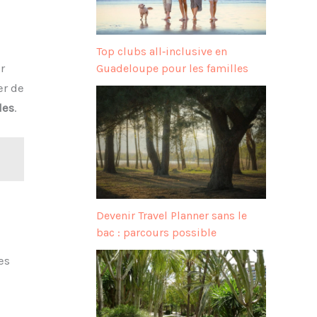
Top clubs all‑inclusive en
r
Guadeloupe pour les familles
er de
les
.
Devenir Travel Planner sans le
bac : parcours possible
es