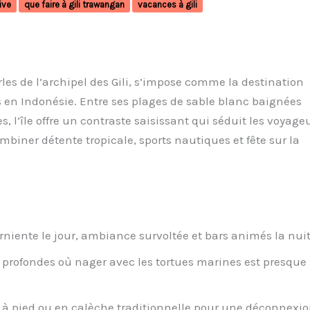
ive
que faire à gili trawangan
vacances à gili
rles de l’archipel des Gili, s’impose comme la destination
 en Indonésie. Entre ses plages de sable blanc baignées
s, l’île offre un contraste saisissant qui séduit les voyage
ombiner détente tropicale, sports nautiques et fête sur la
rniente le jour, ambiance survoltée et bars animés la nuit
profondes où nager avec les tortues marines est presque
o, à pied ou en calèche traditionnelle pour une déconnexi