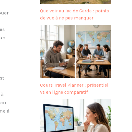
Que voir au lac de Garde : points
ouer
de vue à ne pas manquer
es
 un
st
Cours Travel Planner : présentiel
vs en ligne comparatif
 à
ieu
me à