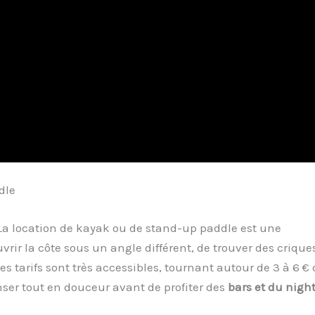
dle
 La location de kayak ou de stand-up paddle est une
vrir la côte sous un angle différent, de trouver des crique
Les tarifs sont très accessibles, tournant autour de 3 à 6 € 
nser tout en douceur avant de profiter des
bars et du night