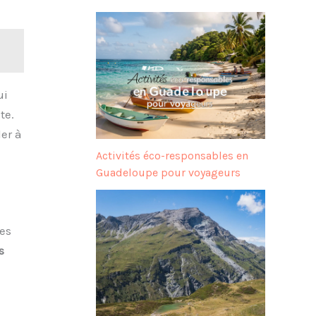
ui
te.
er à
Activités éco-responsables en
Guadeloupe pour voyageurs
Des
s