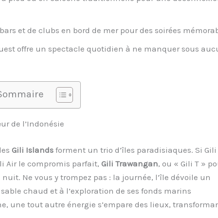
bars et de clubs en bord de mer pour des soirées mémorab
uest offre un spectacle quotidien à ne manquer sous au
Sommaire
œur de l’Indonésie
les
Gili Islands
forment un trio d’îles paradisiaques. Si Gili
i Air le compromis parfait,
Gili Trawangan
, ou « Gili T » p
 nuit. Ne vous y trompez pas : la journée, l’île dévoile un
e sable chaud et à l’exploration de ses fonds marins
ne, une tout autre énergie s’empare des lieux, transforman