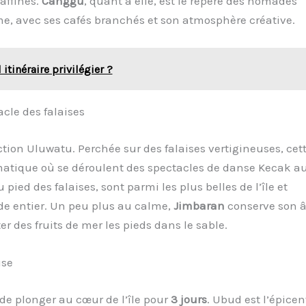
affinés.
Canggu
, quant à elle, est le repère des nomades
e, avec ses cafés branchés et son atmosphère créative.
 itinéraire privilégier ?
acle des falaises
ction Uluwatu. Perchée sur des falaises vertigineuses, cet
matique où se déroulent des spectacles de danse Kecak a
ied des falaises, sont parmi les plus belles de l’île et
de entier. Un peu plus au calme,
Jimbaran
conserve son 
r des fruits de mer les pieds dans le sable.
ise
 de plonger au cœur de l’île pour
3 jours
. Ubud est l’épicen