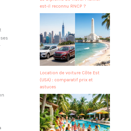
est‑il reconnu RNCP ?
t
ises
r
Location de voiture Côte Est
(USA) : comparatif prix et
astuces
en
s
a