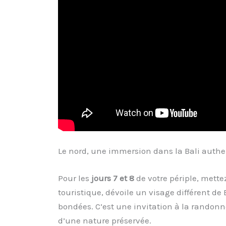
Le nord, une immersion dans la Bali auth
Pour les
jours 7 et 8
de votre périple, mette
touristique, dévoile un visage différent de
bondées. C’est une invitation à la randonn
d’une nature préservée.