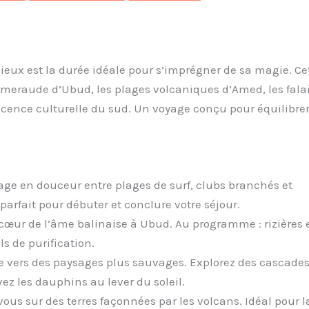
Dieux est la durée idéale pour s’imprégner de sa magie. Ce
s émeraude d’Ubud, les plages volcaniques d’Amed, les fala
scence culturelle du sud. Un voyage conçu pour équilibre
age en douceur entre plages de surf, clubs branchés et
parfait pour débuter et conclure votre séjour.
œur de l’âme balinaise à Ubud. Au programme : rizières 
ls de purification.
vers des paysages plus sauvages. Explorez des cascade
ez les dauphins au lever du soleil.
us sur des terres façonnées par les volcans. Idéal pour l