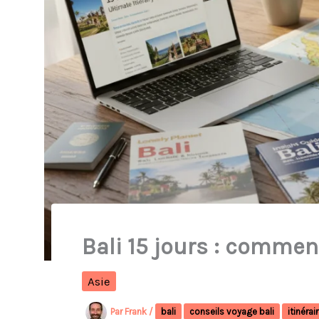
Bali 15 jours : comment
Asie
Par
Frank
/
bali
conseils voyage bali
itinérair