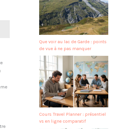
Que voir au lac de Garde : points
de vue à ne pas manquer
te
u
âme
Cours Travel Planner : présentiel
vs en ligne comparatif
tre