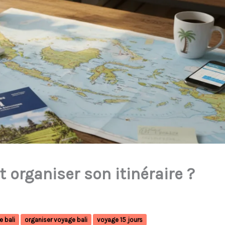
 organiser son itinéraire ?
e bali
organiser voyage bali
voyage 15 jours