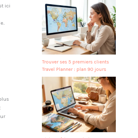
t ici
e.
,
Trouver ses 5 premiers clients
Travel Planner : plan 90 jours
plus
t
our