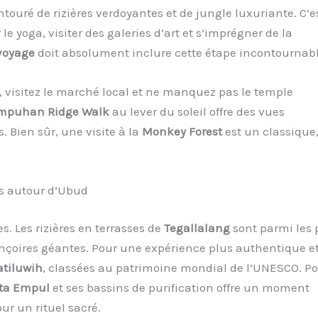
ntouré de rizières verdoyantes et de jungle luxuriante. C’es
le yoga, visiter des galeries d’art et s’imprégner de la
 voyage
doit absolument inclure cette étape incontournabl
 visitez le marché local et ne manquez pas le temple
mpuhan Ridge Walk
au lever du soleil offre des vues
 Bien sûr, une visite à la
Monkey Forest
est un classique
ors autour d’Ubud
. Les rizières en terrasses de
Tegallalang
sont parmi les 
nçoires géantes. Pour une expérience plus authentique e
atiluwih
, classées au patrimoine mondial de l’UNESCO. P
rta Empul
et ses bassins de purification offre un moment
ur un rituel sacré.