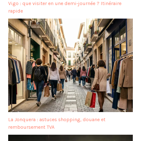
Vigo : que visiter en une demi‑journée ? Itinéraire
rapide
La Jonquera : astuces shopping, douane et
remboursement TVA