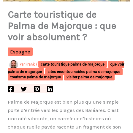
Carte touristique de
Palma de Majorque : que
voir absolument ?
Espagne
Par
Frank
/
carte touristique palma de majorque
que voir
palma de majorque
sites incontournables palma de majorque
tourisme palma de majorque
visiter palma de majorque
Palma de Majorque est bien plus qu’une simple
porte d’entrée vers les plages des Baléares. C’est
une cité vibrante, un carrefour d’histoires où
chaque ruelle pavée raconte un fragment de son