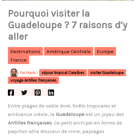
Pourquoi visiter la
Guadeloupe ? 7 raisons d’y
aller
Destinations
Amérique Centrale
Europe
France
Par
Frank
/
séjour tropical Caraïbes
visiter Guadeloupe
voyage Antilles françaises
Entre plages de sable doré, forêts tropicales et
ambiance créole, la
Guadeloupe
est un joyau des
Antilles françaises
. Ce petit archipel en forme de
papillon allie douceur de vivre, paysages