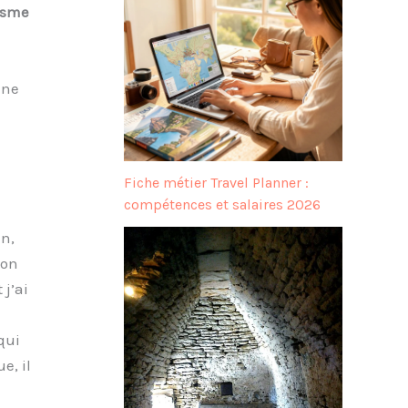
isme
une
Fiche métier Travel Planner :
compétences et salaires 2026
an,
’on
 j’ai
qui
e, il