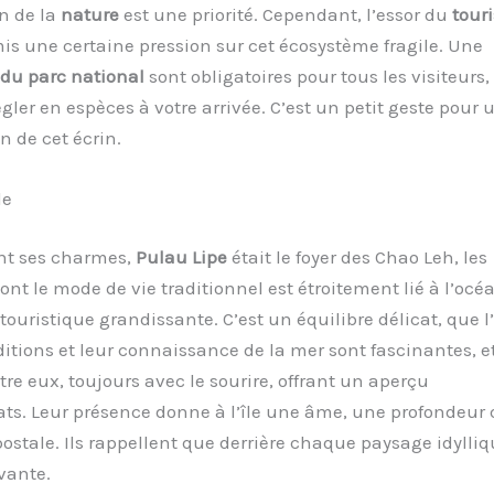
on de la
nature
est une priorité. Cependant, l’essor du
tour
is une certaine pression sur cet écosystème fragile. Une
 du parc national
sont obligatoires pour tous les visiteurs,
gler en espèces à votre arrivée. C’est un petit geste pour 
n de cet écrin.
le
nt ses charmes,
Pulau Lipe
était le foyer des Chao Leh, les
t le mode de vie traditionnel est étroitement lié à l’océ
touristique grandissante. C’est un équilibre délicat, que l
ditions et leur connaissance de la mer sont fascinantes, et
re eux, toujours avec le sourire, offrant un aperçu
sats. Leur présence donne à l’île une âme, une profondeur 
ostale. Ils rappellent que derrière chaque paysage idylliqu
vante.