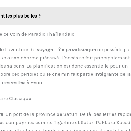
nt les plus belles ?
 ce Coin de Paradis Thaïlandais
 de l’aventure du
voyage
. L’
île paradisiaque
ne possède pa
ibue à son charme préservé. L’accès se fait principalement
les saisons. La planification est donc essentielle pour un
ore ces périples où le chemin fait partie intégrante de la
 merveilles à venir.
aire Classique
ra
, un port de la province de Satun. De là, des ferries rapid
Les compagnies comme Tigerline et Satun Pakbara Speed
 mais attention en haute saison (novembre à avril), les p