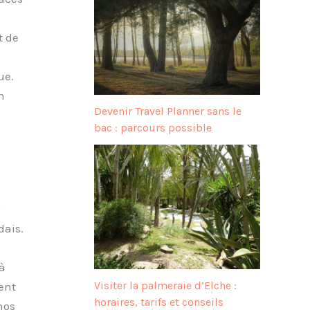
t de
ue.
n
Devenir Travel Planner sans le
bac : parcours possible
2
dais.
à
Visiter la palmeraie d’Elche :
ent
horaires, tarifs et conseils
nos