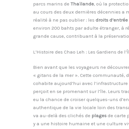
parcs marins de
Thaïlande
, où la protecti
au cours des deux dernières décennies a m
réalité à ne pas oublier : les
droits d’entrée
environ 200 bahts par adulte étranger, à ré
grande cause, contribuant à la préservatio
L’Histoire des Chao Leh : Les Gardiens de l’Î
Bien avant que les voyageurs ne découvre
« gitans de la mer ». Cette communauté, don
cohabite aujourd’hui avec l’infrastructure 
perçoit en se promenant sur l’île. Leurs tra
eu la chance de croiser quelques-uns d’ent
authentique de la vie locale loin des tran
va au-delà des clichés de
plages
de carte p
y a une histoire humaine et une culture vi