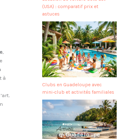
(USA) : comparatif prix et
astuces
e
,
e
a
t à
Clubs en Guadeloupe avec
mini‑club et activités familiales
’art.
un