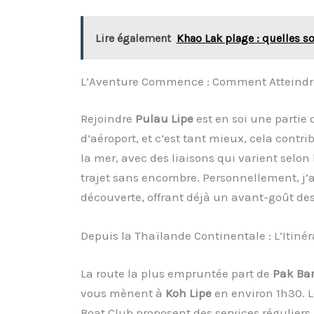
Lire également
Khao Lak plage : quelles so
L’Aventure Commence : Comment Atteindre
Rejoindre
Pulau Lipe
est en soi une partie
d’aéroport, et c’est tant mieux, cela contr
la mer, avec des liaisons qui varient selon 
trajet sans encombre. Personnellement, j’ad
découverte, offrant déjà un avant-goût des
Depuis la Thaïlande Continentale : L’Itinér
La route la plus empruntée part de
Pak Ba
vous mènent à
Koh Lipe
en environ 1h30. 
Boat Club proposent des services réguliers,