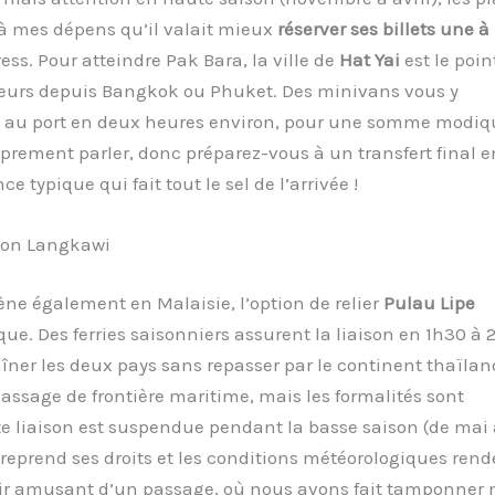
 à mes dépens qu’il valait mieux
réserver ses billets une à
ress. Pour atteindre Pak Bara, la ville de
Hat Yai
est le poin
érieurs depuis Bangkok ou Phuket. Des minivans vous y
t au port en deux heures environ, pour une somme modiq
roprement parler, donc préparez-vous à un transfert final e
 typique qui fait tout le sel de l’arrivée !
tion Langkawi
ne également en Malaisie, l’option de relier
Pulau Lipe
ue. Des ferries saisonniers assurent la liaison en 1h30 à 
îner les deux pays sans repasser par le continent thaïlan
 passage de frontière maritime, mais les formalités sont
te liaison est suspendue pendant la basse saison (de mai 
reprend ses droits et les conditions météorologiques rend
nir amusant d’un passage, où nous avons fait tamponner 