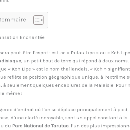
lle.
Sommaire
calisation Enchantée
era peut-être l’esprit : est-ce « Pulau Lipe » ou « Koh Lipe
radisiaque
, un petit bout de terre qui répond à deux noms.
que « Koh Lipe » est le nom thaïlandais, « Koh » signifiant
ique reflète sa position géographique unique, à l’extrême 
n, à seulement quelques encablures de la Malaisie. Pour 
 le même !
 genre d’endroit où l’on se déplace principalement à pied,
se, d’une clarté incroyable, sont un appel constant à la
yau du
Parc National de Tarutao
, l’un des plus impression