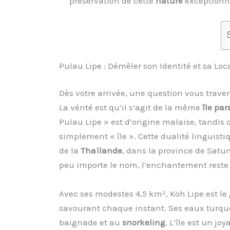
préservation de cette
nature
exceptionne
Pulau Lipe : Démêler son Identité et sa Lo
Dès votre arrivée, une question vous travers
La vérité est qu’il s’agit de la même
île pa
Pulau Lipe » est d’origine malaise, tandis 
simplement « île ». Cette dualité linguist
de la
Thaïlande
, dans la province de Satu
peu importe le nom, l’enchantement reste
Avec ses modestes 4,5 km², Koh Lipe est le
savourant chaque instant. Ses eaux turquoi
baignade et au
snorkeling
. L’île est un jo