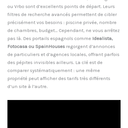
ou Vrbo sont d’excellents points de départ. Leurs
filtres de recherche avancés permettent de cibler
précisément vos besoins : piscine privée, nombre
de chambres, budget… Cependant, ne vous arrêtez
pas là. Des portails espagnols comme
Idealista,
Fotocasa ou SpainHouses
regorgent d’annonces
de particuliers et d’agences locales, offrant parfois
des pépites invisibles ailleurs. La clé est de
comparer systématiquement : une même
propriété peut afficher des tarifs très différents
d’un site à l’autre.