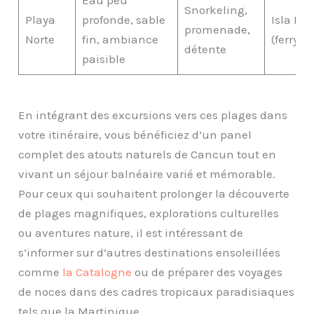
Eau peu
Snorkeling,
Playa
profonde, sable
Isla Mu
promenade,
Norte
fin, ambiance
(ferry)
détente
paisible
En intégrant des excursions vers ces plages dans
votre itinéraire, vous bénéficiez d’un panel
complet des atouts naturels de Cancun tout en
vivant un séjour balnéaire varié et mémorable.
Pour ceux qui souhaitent prolonger la découverte
de plages magnifiques, explorations culturelles
ou aventures nature, il est intéressant de
s’informer sur d’autres destinations ensoleillées
comme
la Catalogne
ou de préparer des voyages
de noces dans des cadres tropicaux paradisiaques
tels que la Martinique.