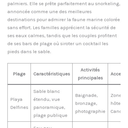
palmiers. Elle se prête parfaitement au snorkeling,
annoncée comme une des meilleures
destinations pour admirer la faune marine colorée
sans effort. Les familles apprécient la sécurité de
ses eaux calmes, tandis que les couples profitent
de ses bars de plage où siroter un cocktail les
pieds dans le sable.
Activités
Plage
Caractéristiques
Accessib
principales
Sable blanc
Baignade,
Zone
Playa
étendu, vue
bronzage,
hôteliè
Delfines
panoramique,
photographie
Cancu
plage publique