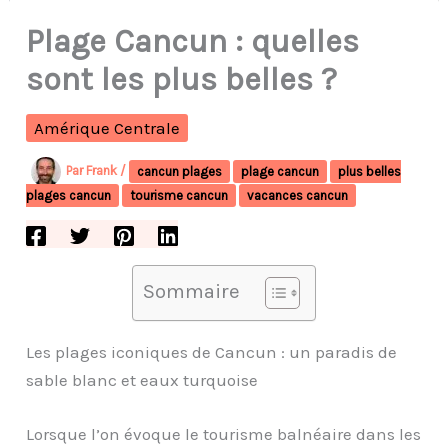
Plage Cancun : quelles
sont les plus belles ?
Amérique Centrale
Par
Frank
/
cancun plages
plage cancun
plus belles
plages cancun
tourisme cancun
vacances cancun
Sommaire
Les plages iconiques de Cancun : un paradis de
sable blanc et eaux turquoise
Lorsque l’on évoque le tourisme balnéaire dans les